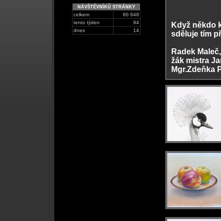
NÁVŠTĚVNÍKŮ STRÁNKY
celkem
60 648
tento týden
94
Když někdo k
dnes
14
sděluje tím p
Radek Maleč,
žák mistra Ja
Mgr.Zdeňka P