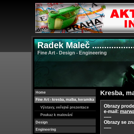
Radek Maleč ................
Fine Art - Design - Engineering
Kresba, mal
Home
Fine Art - kresba, malba, keramika
Obrazy prode
Výstavy, veřejné prezentace
e-mail:
marw
Poukaz k malování
-----
Obrazy se zn
Design
-----
Engineering